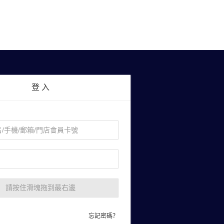
登 入
請按住滑塊拖到最右邊
忘記密碼？