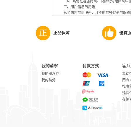
（6）其他在客服諮詢、投訴或電話回訪中
二、用戶信息的用途
爲了向您提供服務，幷不斷提升我們的服務
（1）向您提供你需要或可能感興趣的産品
（2）就您的要求向您提供諮詢服務，或向
（3）根據您的申請，向您提供會員帳號，
正品保障
優質
（4）收取、處理或退還款項；
（5）爲評估和完善我們的服務，聯繫您進
（6）爲評估和完善我們的服務，進行數據
（7）在事先獲得您同意的情况下，向您指
（8）預防和追究各種違法、犯罪活動或違
（9）經您許可的其他用途。
我的蘇寧
付款方式
客戶
三、用戶信息的共享、披露與轉讓
我的優惠券
幫助
1、用戶的信息是我們業務的重要組成部分
我的積分
門店
（1）與我們的關聯公司、入駐商家共享相
推廣
（2）與爲我們提供配送服務、收付款服務
延長
（3）根據法律、法規及法律程序的規定；
在線
（4）根據政府部門（如行政機構、司法機
（5）事先獲得您的許可。
2、爲了給您提供更好、更優、更加個性化
您的約定或征得您同意的前提下，向我們分享您
四、其他網站鏈接
本網站可能會包含至其他網站的鏈接，此類