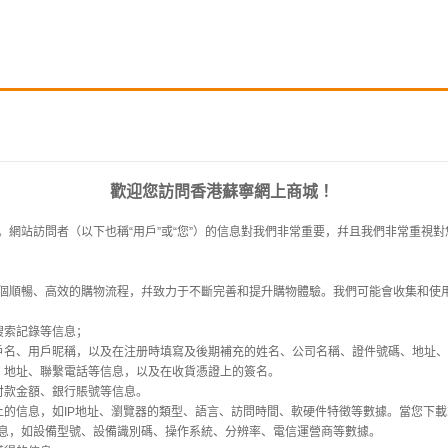
歡迎您訪問香港蘇寧網上商城 ！
網站訪問者（以下也稱“用戶”或“您”）的信息對我們非常重要，幷且我們非常重視對
個順暢、高效的購物流程，幷致力于不斷完善和提升購物體驗。我們可能會收集和使
搜索記錄等信息；
戶名、用戶昵稱，以及在注册時填寫及後期補充的姓名、公司名稱、證件號碼、地址
、地址、聯繫電話等信息，以及在收貨憑證上的簽名。
付款金額、銀行賬號等信息。
上的信息，如IP地址、瀏覽器的類型、語言、訪問時間、軟硬件特徵等數據。當您下載
息，如設備型號、設備識別碼、操作系統、分辨率、電信運營商等數據。