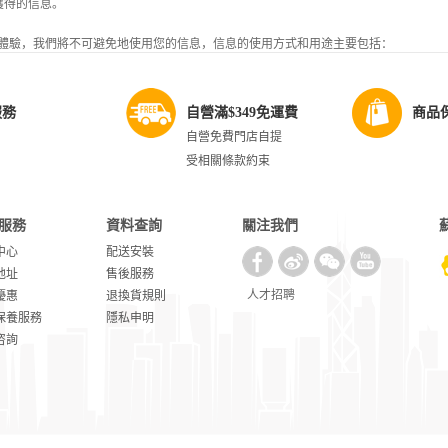
獲得的信息。
體驗，我們將不可避免地使用您的信息，信息的使用方式和用途主要包括：
或服務信息；
您做出回應或與您溝通；
幷授予您在香港蘇寧網上商城購買商品及參加各種服務的相應會員資格，如促銷活動
服務
自營滿$349免運費
商品
自營免費門店自提
行調研；
受相關條款約束
分析，如購買行爲或趨勢分析、市場或顧客調查、財務分析；
定的聯繫方式發送産品和服務信息；
反我們政策規則的法律責任；
服務
資料查詢
關注我們
中心
配送安裝
，我們不會出售或以其他方式共享您的個人信息，但如下情况除外：
地址
售後服務
關信息；
人才招聘
優惠
退換貨規則
或爲我們發送信函的合作夥伴共享相關信息；
保養服務
隱私申明
咨詢
構）的要求；
的服務，或共同爲您提供服務，或爲了預防互聯網犯罪（如詐騙）的目的，我們的關
的個人信息。
網站一般不是我們運營。因此，我們建議您在訪問鏈接網站時謹慎瀏覽和使用；您在