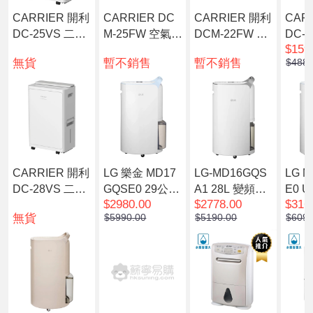
CARRIER 開利
CARRIER DC
CARRIER 開利
CAR
DC-25VS 二合
M-25FW 空氣淨
DCM-22FW 空
DC-
$159
一空氣淨化變頻
化定頻抽濕機(2
氣淨化定頻抽濕
一空
無貨
暫不銷售
暫不銷售
$4880
抽濕機 25公升
5L)
機(22L)
抽濕機
白色
白色
CARRIER 開利
LG 樂金 MD17
LG-MD16GQS
LG 
DC-28VS 二合
GQSE0 29公升/
A1 28L 變頻式
E0 U
$2980.00
$2778.00
$316
一空氣淨化變頻
日變頻式UVna
離子殺菌智能抽
0L 
無貨
$5990.00
$5190.00
$6090
抽濕機 28公升
no™殺菌 智能
濕機
式離
白色(預計7個工
抽濕機
濕機
作天內發貨)