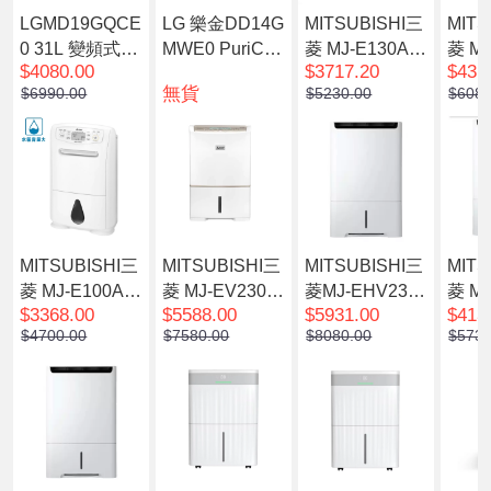
LGMD19GQCE
LG 樂金DD14G
MITSUBISHI三
MITS
0 31L 變頻式離
MWE0 PuriCar
菱 MJ-E130AL-
菱 MJ
$4080.00
$3717.20
$431
子殺菌智能 抽
e 雙迴轉變頻抽
H 22.5公升壓縮
H 2
無貨
$6990.00
$5230.00
$6080
濕機
濕機 26公升/日
式家用抽濕/除
式家
(1級能源標籤)
濕機
家用
MITSUBISHI三
MITSUBISHI三
MITSUBISHI三
MITS
菱 MJ-E100AR-
菱 MJ-EV230H
菱MJ-EHV230J
菱 MJ
$3368.00
$5588.00
$5931.00
$413
H 18公升家用
R-H 38公升 家
V-H 空氣淨化變
V-H
$4700.00
$7580.00
$8080.00
$5730
抽濕機/家用除
用抽濕機/家用
頻抽濕機 23公
濕機 
濕機
除濕機
升/日 (日本製)
日 (
(1級能源標籤)
能源