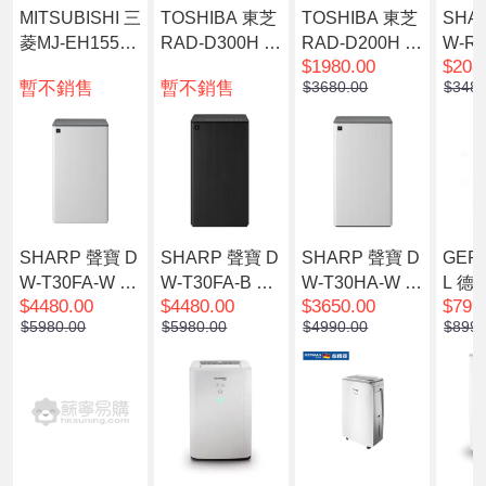
MITSUBISHI 三
TOSHIBA 東芝
TOSHIBA 東芝
SHA
菱MJ-EH155JV
RAD-D300H 壓
RAD-D200H 壓
W-R
$1980.00
$208
-H 空氣淨化抽
縮式抽濕機 30
縮式抽濕機 22
效防
暫不銷售
暫不銷售
$3680.00
$3480
濕機15.5公升/
公升
公升
3L)
日 (日本製) (1級
能源標籤)
SHARP 聲寶 D
SHARP 聲寶 D
SHARP 聲寶 D
GER
W-T30FA-W 三
W-T30FA-B 三
W-T30HA-W (3
L 德
$4480.00
$4480.00
$3650.00
$799
合一雙氣流抗菌
合一雙氣流抗菌
0L)2合1雙氣流
05 
$5980.00
$5980.00
$4990.00
$899.
抽濕機(30L) 白
抽濕機(30L) 黑
抗菌抽濕機(白
濕機
色
色
色)