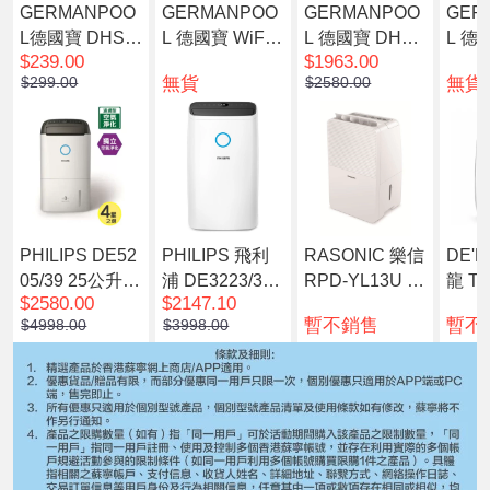
GERMANPOO
GERMANPOO
GERMANPOO
GER
L德國寶 DHS-1
L 德國寶 WiFi
L 德國寶 DHM-
L 德
$239.00
$1963.00
01WT 物理環保
智能UVC空氣
906 UVC 纖巧
906 
無貨
無貨
$299.00
$2580.00
除濕器
淨化抽濕機 DH
型空氣淨化抽濕
C 
M-911-SC
機(預計7個工作
化抽
天內發貨)
PHILIPS DE52
PHILIPS 飛利
RASONIC 樂信
DE'L
05/39 25公升 2
浦 DE3223/30
RPD-YL13U 壓
龍 Tas
$2580.00
$2147.10
合1抗敏空氣淨
3000系列 30公
縮式抽濕機 13
aDry
暫不銷售
暫不
$4998.00
$3998.00
化家用抽濕機/
升 抽濕機
公升
公升 
家用除濕機