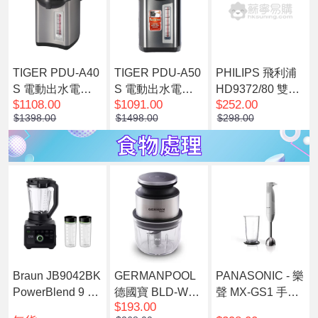
TIGER PDU-A40
TIGER PDU-A50
PHILIPS 飛利浦
S 電動出水電熱
S 電動出水電熱
HD9372/80 雙層
$1108.00
$1091.00
$252.00
水瓶 4公升
水瓶
防燙電熱水煲 亮
$1398.00
$1498.00
$298.00
黑色
Braun JB9042BK
GERMANPOOL
PANASONIC - 樂
PowerBlend 9 高
德國寶 BLD-WL4
聲 MX-GS1 手提
$193.00
速攪拌機
5 無線迷你攪拌機
攪拌機 贈品