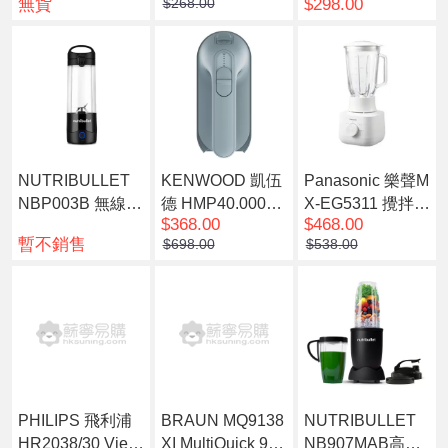
無貨
$298.00
$268.00
NUTRIBULLET
KENWOOD 凱伍
Panasonic 樂聲M
NBP003B 無線便
德 HMP40.000G
X-EG5311 攪拌機
$368.00
$468.00
攜攪拌榨汁機 午
Y 手提打蛋器
(1.5公升玻璃容
暫不銷售
$698.00
$538.00
夜黑
器)
PHILIPS 飛利浦
BRAUN MQ9138
NUTRIBULLET
HR2038/30 Vien
XI MultiQuick 9
NB907MAB高效