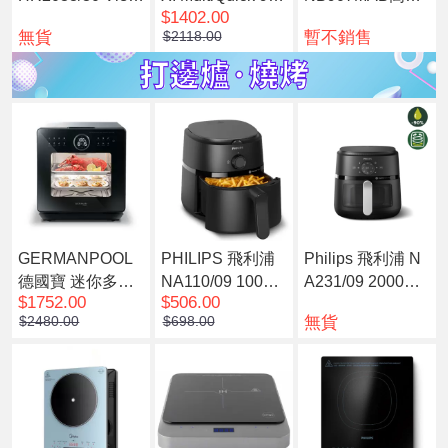
$1402.00
na 2000 系列迷你
手提攪拌棒
營養果汁機 7件
無貨
暫不銷售
$2118.00
高速冷熱烹調攪
組-太空黑
拌機
GERMANPOOL
PHILIPS 飛利浦
Philips 飛利浦 N
德國寶 迷你多功
NA110/09 1000
A231/09 2000系
$1752.00
$506.00
能蒸烤焗爐 SGV-
系列健康空氣炸
列 6.2公升 透視健
無貨
$2480.00
$698.00
1528K(預計7個工
鍋 3.2公升
康空氣炸鍋
作天內發貨)