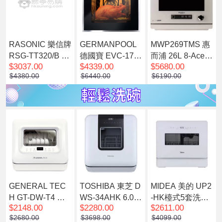
RASONIC 樂信牌
GERMANPOOL
MWP269TMS 惠
RSG-TT320/B 座
德國寶 EVC-173
而浦 26L 8-Ace
$3037.00
$4339.00
$5680.00
檯式蒸氣焗爐 32
嵌入式焗爐 黑銀
全能微波蒸焗爐
$4380.00
$6440.00
$6190.00
公升 黑色
色(預計7個工作天
(奶昔白)(預計7個
內發貨)
工作天內發貨)
GENERAL TEC
TOSHIBA 東芝 D
MIDEA 美的 UP2
H GT-DW-T4 座
WS-34AHK 6.0公
-HK檯式5套洗碗
$2148.00
$2280.00
$2611.00
檯式 UV消毒洗碗
升 免安裝座檯式
碟機 (白色)
$2680.00
$3698.00
$4099.00
碟機(預計7個工作
洗碗碟機