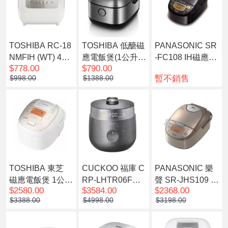
TOSHIBA RC-18
TOSHIBA 低醣磁
PANASONIC SR
NMFIH (WT) 4毫
應電飯煲(1公升)
-FC108 IH磁應金
$778.00
$790.00
米厚釜電飯煲(1.8
RC-10IRPH
鑽西施電飯煲(1.0
暫不銷售
$998.00
$1388.00
公升)
公升)
TOSHIBA 東芝
CUCKOO 福庫 C
PANASONIC 樂
磁應電飯煲 1公升
RP-LHTR06FD T
聲 SR-JHS109 IH
$2580.00
$3584.00
$2368.00
白色 RC-DR10T
WIN雙壓IH多功
磁應金鑽西施電
$3388.00
$4998.00
$3198.00
W(白色)
能發芽飯煲 黑色
飯煲(1.0公升)