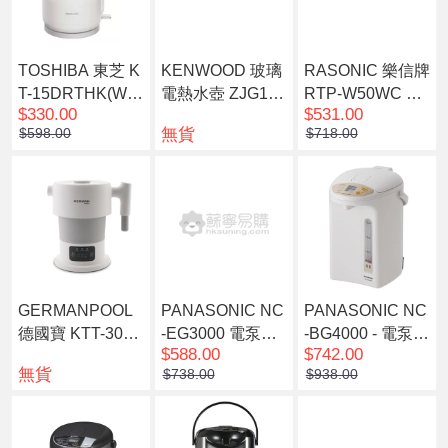
TOSHIBA 東芝 K
KENWOOD 玻璃
RASONIC 樂信牌
T-15DRTHK(W)
電熱水壺 ZJG112
RTP-W50WC 5
$330.00
$531.00
無線雙層電熱水
CL
公升電熱水瓶
無貨
$598.00
$718.00
壺 1.5公升
GERMANPOOL
PANASONIC NC
PANASONIC NC
德國寶 KTT-309
-EG3000 電泵出
-BG4000 - 電泵出
$588.00
$742.00
摺疊式旅行電熱
水電熱水瓶(3.0公
水電熱水瓶 (4.0
無貨
$738.00
$938.00
水壺
升)
公升)