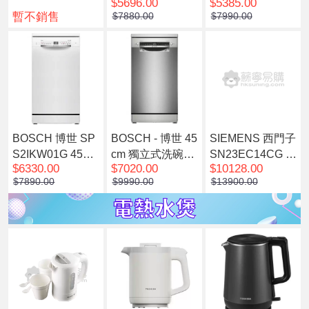
$5696.00
$5385.00
450mm Slim Line
450mm Slim Line
60厘米 13套標準
暫不銷售
$7880.00
$7990.00
嵌入式洗碗碟機
嵌入式洗碗碟機
餐具 iQ300獨立
(預計7個工作天內
(預計7個工作天內
式洗碗機(預計7個
發貨)
發貨)
工作天內發貨)
BOSCH 博世 SP
BOSCH - 博世 45
SIEMENS 西門子
S2IKW01G 45厘
cm 獨立式洗碗碟
SN23EC14CG 6
$6330.00
$7020.00
$10128.00
米 9套標準餐具 S
機 SPS4EMI24E
0厘米獨立式洗碗
$7890.00
$9990.00
$13900.00
eries 2 獨立式洗
機(預計7個工作天
碗碟機(預計7個工
內發貨)
作天內發貨)