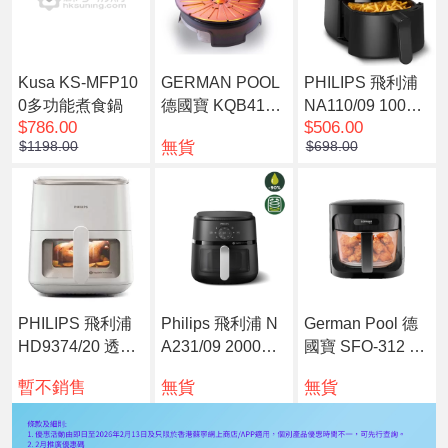
Kusa KS-MFP10
GERMAN POOL
PHILIPS 飛利浦
0多功能煮食鍋
德國寶 KQB415
NA110/09 1000
$786.00
$506.00
韓式光波燒烤爐
系列健康空氣炸
無貨
$1198.00
$698.00
鍋 3.2公升
PHILIPS 飛利浦
Philips 飛利浦 N
German Pool 德
HD9374/20 透明
A231/09 2000系
國寶 SFO-312 玻
視窗的健康空氣
列 6.2公升 透視健
璃氣炸鍋
暫不銷售
無貨
無貨
炸鍋
康空氣炸鍋