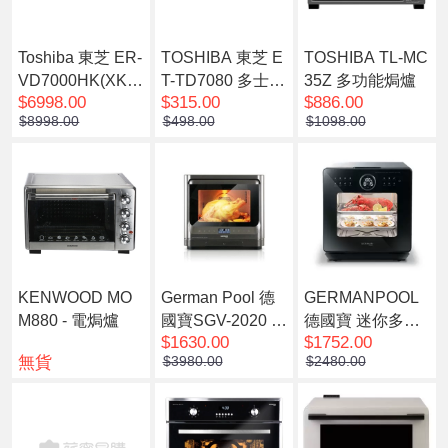
Toshiba 東芝 ER-
TOSHIBA 東芝 E
TOSHIBA TL-MC
VD7000HK(XK)
T-TD7080 多士焗
35Z 多功能焗爐
$6998.00
$315.00
$886.00
純蒸氣烤焗水波
爐 (8公升) 象牙色
$8998.00
$498.00
$1098.00
爐 30公升
KENWOOD MO
German Pool 德
GERMANPOOL
M880 - 電焗爐
國寶SGV-2020 迷
德國寶 迷你多功
$1630.00
$1752.00
你多功能蒸烤焗
能蒸烤焗爐 SGV-
無貨
$3980.00
$2480.00
爐(預計7個工作天
1528K(預計7個工
內發貨)
作天內發貨)