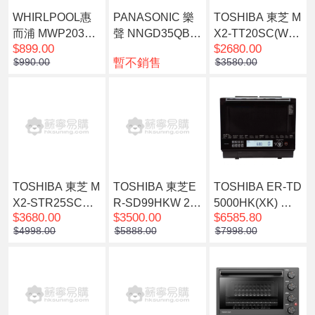
WHIRLPOOL惠
PANASONIC 樂
TOSHIBA 東芝 M
而浦 MWP203EB
聲 NNGD35QB 2
X2-TT20SC(WH)
$899.00
$2680.00
S 20L 800W 燒烤
9L 變頻燒烤微波
3合1微波蒸焗爐
暫不銷售
$990.00
$3580.00
微波爐(黑色)
爐
TOSHIBA 東芝 M
TOSHIBA 東芝E
TOSHIBA ER-TD
X2-STR25SCWH
R-SD99HKW 26
5000HK(XK) 純
$3680.00
$3500.00
$6585.80
4合1 氣炸微波蒸
公升 智能水波爐
蒸氣烤焗水波爐(3
$4998.00
$5888.00
$7998.00
焗爐
0公升)