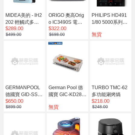
MIDEA美的 - IH2
ORIGO 奧高Orig
PHILIPS HD491
202 輕觸式多功
o IC3490S 電磁
1/80 5000系列電
$289.00
$322.00
能電磁爐
爐 2000W
磁爐
無貨
$499.00
$698.00
GERMANPOOL
German Pool 德
TURBO TMC-62
德國寶 GID-SS22
國寶 GIC-KD28T
多功能涮烤煱
$650.00
$218.00
T 座檯式電陶爐 -
座檯式雙頭電磁
無貨
$899.00
$248.00
單爐頭(預計7個工
爐連烤盤
作天內發貨)