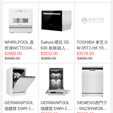
天內發貨)
WHIRLPOOL 惠
Sakura 櫻花 SE-
TOSHIBA 東芝 D
而浦WCTD104H
630 座檯/嵌入式
W-05T2-HK 55C
$2890.00
$3233.00
$3578.00
K 60厘米第6感洗
兩用洗碗碟機(預
M 座檯式洗碗碟
$3980.00
$3880.00
$4580.00
碗碟機 全內置式/
計7個工作天內發
機 白色
14套餐具(預計7
貨)
個工作天內發貨)
GERMANPOOL
GERMANPOOL
SIEMENS西門子
德國寶 DWH-121
德國寶 DWH-221
- SN23HW03KE