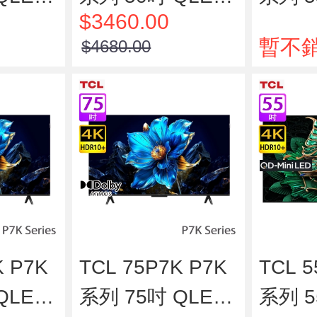
$3460.00
 智能電視
4K HDR 智能電視
4K H
暫不
$4680.00
K P7K
TCL 75P7K P7K
TCL 5
QLED
系列 75吋 QLED
系列 5