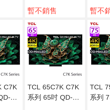
 智能電視
4K HDR 智能電視
niLE
暫不銷售
暫不
視
K C7K
TCL 65C7K C7K
TCL 7
QD-Mi
系列 65吋 QD-Mi
系列 7
K 智能電
niLED 4K 智能電
niLE