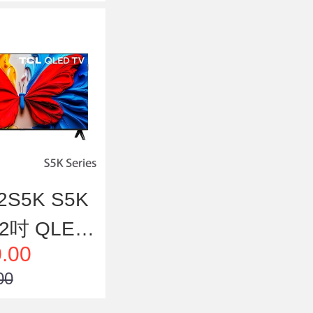
2S5K S5K
2吋 QLED
.00
 智能電視
00