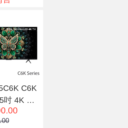
能電視
5C6K C6K
5吋 4K QD
0.00
i LED 智能電
.00