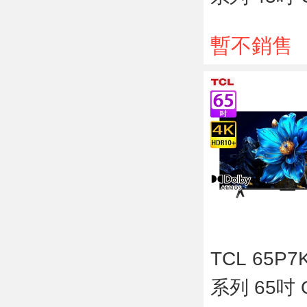
4K HDR
暫不銷售
TCL 65P7
系列 65吋 