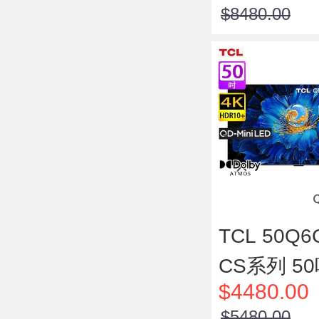
$8480.00
視
TCL 50Q6
CS系列 50
$4480.00
mium QD-M
$5480.00