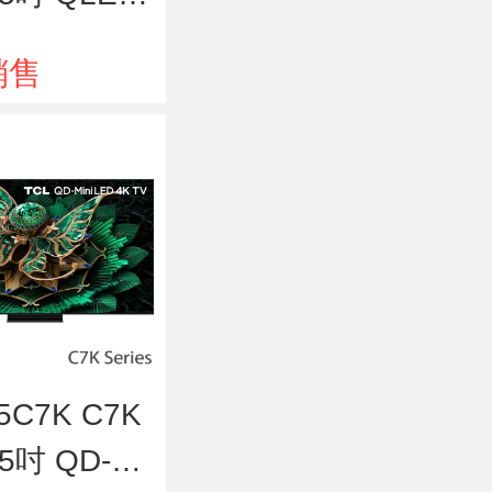
DR 智能電視
銷售
5C7K C7K
5吋 QD-Mi