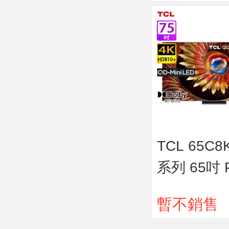
TCL 65C8
系列 65吋 P
m QD-Mini
暫不銷售
智能電視