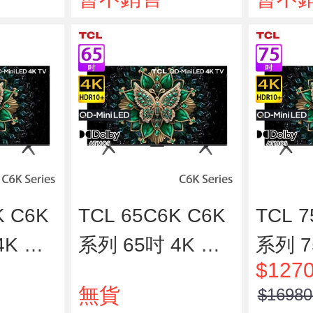
D 智能電視
D 智
K C6K
TCL 65C6K C6K
TCL 7
4K QD
系列 65吋 4K QD
系列 7
$1270
D 智能電
-Mini LED 智能電
-Min
無貨
$16980
視
視