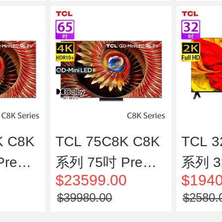
K C8K
TCL 75C8K C8K
TCL 3
remiu
系列 75吋 Premiu
系列 3
$23599.00
$1940
LED
m QD-MiniLED
FHD
$39980.00
$2580.
智能電視