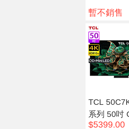
4K HDR
暫不銷售
TCL 50C7
系列 50吋 
$5399.00
niLED 4