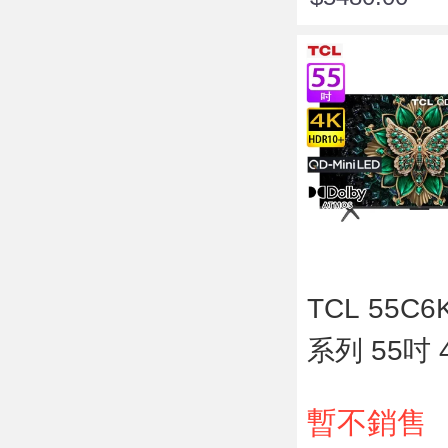
D 智能電視
TCL 55C6
系列 55吋 
-Mini LE
暫不銷售
視