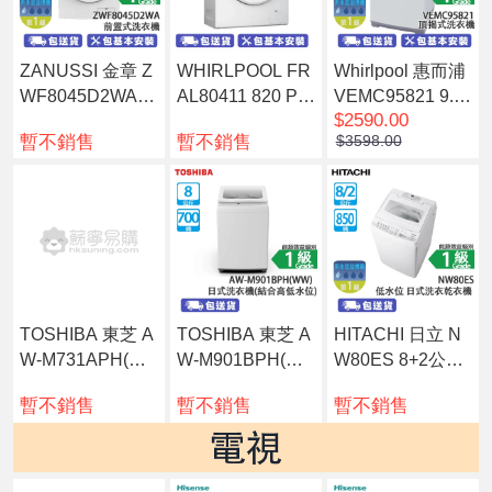
ZANUSSI 金章 Z
WHIRLPOOL FR
Whirlpool 惠而浦
WF8045D2WA 8
AL80411 820 Pur
VEMC95821 9.5
$2590.00
公斤 1400轉 前置
e Care 高效潔淨
公斤 800轉 變頻
暫不銷售
暫不銷售
$3598.00
式洗衣機
前置滾桶式洗衣
頂揭式洗衣機
機
TOSHIBA 東芝 A
TOSHIBA 東芝 A
HITACHI 日立 N
W-M731APH(W
W-M901BPH(W
W80ES 8+2公斤
W) 6.3公升 700轉
W) 8公斤 700轉
850轉 低水位 日
暫不銷售
暫不銷售
暫不銷售
結合高低水位 日
結合高低水位 日
式洗衣乾衣機
式洗衣機
式洗衣機