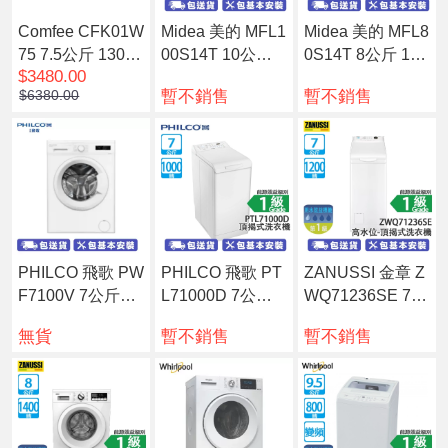
Comfee CFK01W
Midea 美的 MFL1
Midea 美的 MFL8
75 7.5公斤 1300
00S14T 10公斤 1
0S14T 8公斤 140
$3480.00
轉 變頻 頂揭式洗
400轉 變頻 前置
0轉 變頻 前置式
暫不銷售
暫不銷售
$6380.00
衣機
式洗衣機 Lunar系
洗衣機 Lunar系列
列
PHILCO 飛歌 PW
PHILCO 飛歌 PT
ZANUSSI 金章 Z
F7100V 7公斤10
L71000D 7公斤 1
WQ71236SE 7公
00轉 變頻前置式
000轉 頂揭式洗
斤 1200轉 高水位
無貨
暫不銷售
暫不銷售
洗衣機
衣機
頂揭式洗衣機