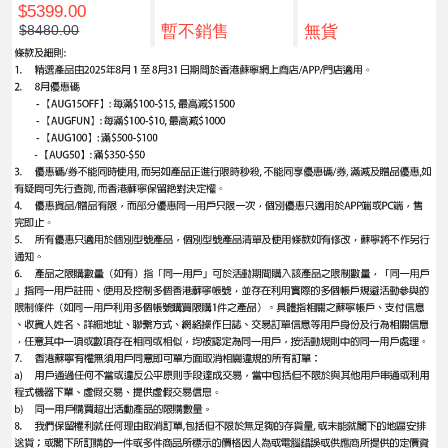
$5399.00
niLED 4K 智能電
-Mini LED 智能電
吋 UHD 4K 智能
暫不銷售
無貨
$8480.00
視
視
電視