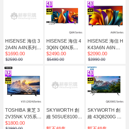
HISENSE 海信 3
HISENSE 海信 4
HISENSE 海信 H
2A4N A4N系列 3
3Q6N Q6N系列 4
K43A6N A6N系
$1690.00
$2490.00
$2090.00
2 吋 FHD 智能電
3 吋 QLED 4K 智
列 43 吋 UHD 4K
$2590.00
$5490.00
$3990.00
視
能電視
智能電視
TOSHIBA 東芝 3
SKYWORTH 創
SKYWORTH 創
2V35NK V35系列
維 50SUE8100
維 43Q8200G QL
$1800.00
32 吋 FHD 智能
護眼系列 50吋 4K
ED+ 防反光系列
暫不銷售
暫不銷售
$2990.00