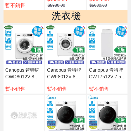
PS 雙門雪櫃 167
228公升 變頻 三
EM-PS-H 214公
暫不銷售
$5980.00
$5680.00
公升 白金銀
門雪櫃 新不銹鋼
升 變頻 三門雪櫃
香檳色
蜜桃銀
Canopus 肯特牌
Canopus 肯特牌
Canopus 肯特牌
CWD8012V 8公
CWF8012V 8公
CWT7512V 7.5公
斤 1200轉 變頻
斤 1200轉 變頻
斤 1200轉 變頻
暫不銷售
暫不銷售
暫不銷售
前置式洗衣乾衣
前置式洗衣機
高水位 頂揭式洗
機
衣機 ]