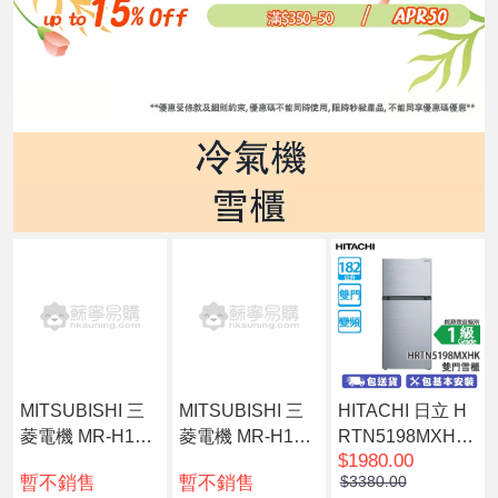
MITSUBISHI 三
MITSUBISHI 三
HITACHI 日立 H
菱電機 MR-H15R
菱電機 MR-H17R
RTN5198MXHK
$1980.00
-SL-H 128公升 雙
-SL-H 147公升 雙
182公升 上置式
暫不銷售
暫不銷售
$3380.00
門環保雪櫃 閃銀
門雪櫃 閃銀
冷凍型 變頻 雙門