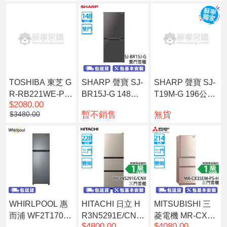
雪櫃 炫酷鋼灰
TOSHIBA 東芝 G
SHARP 聲寶 SJ-
SHARP 聲寶 SJ-
R-RB221WE-PM
BR15J-G 148公
T19M-G 196公升
$2080.00
A(57) 163公升 下
升 下置式冷凍型
上置式冷凍型 變
暫不銷售
無貨
$3480.00
置式冷凍型 變頻
轉 雙門雪櫃 炭灰
頻 雙門雪櫃 暗灰
雙門雪櫃 銀灰色
WHIRLPOOL 惠
HITACHI 日立 H
MITSUBISHI 三
而浦 WF2T170R
R3N5291E/CNX
菱電機 MR-CX35
$4800.00
$4080.00