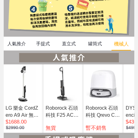
機械人
人氣推介
手提式
直立式
罐筒式
LG 樂金 CordZ
Roborock 石頭
Roborock 石頭
DYS
ero A9 Air 無線
科技 F25 ACE
科技 Qrevo Cur
encil
$1688.00
$430
吸塵機 A9LSLI
零纏繞無線洗地
v 掃地機械人
one
無貨
暫不銷售
$2990.00
$4990
M
機
機