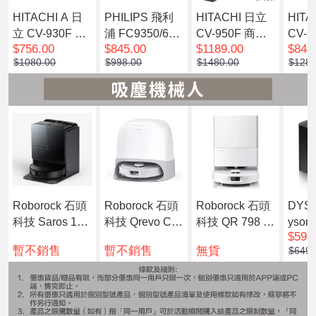
HITACHI A 日
PHILIPS 飛利
HITACHI 日立
HITA
立 CV-930F 商
浦 FC9350/61
CV-950F 商用
CV-
$756.00
$845.00
$1189.00
$844
用吸塵機 [預計
無塵袋吸塵機
吸塵機 [預計發
吸塵機
$1080.00
$998.00
$1480.00
$1280
發貨時間:7個工
貨時間:7個工作
貨時
作天]
天]
天]
Roborock 石頭
Roborock 石頭
Roborock 石頭
DYS
科技 Saros 10R
科技 Qrevo Cur
科技 QR 798 掃
yson 
$599
掃地機械人(預
v 掃地機械人
地機器人
b™ 
暫不銷售
暫不銷售
無貨
$6490
計7個工作天內
機械
發貨)
工作