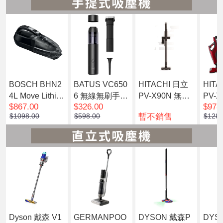
BOSCH BHN2
BATUS VC650
HITACHI 日立
HITA
4L Move Lithiu
6 無線無刷手提
PV-X90N 無線 /
PV-
$867.00
$326.00
$978
m 21.6V (24Vm
吸塵機|汽車吸
直立手提式 吸
直立
暫不銷售
$1098.00
$598.00
$1280
ax) 手提吸塵機
塵機|手提吸塵
塵機
吸塵
機
Dyson 戴森 V1
GERMANPOO
DYSON 戴森P
DYS