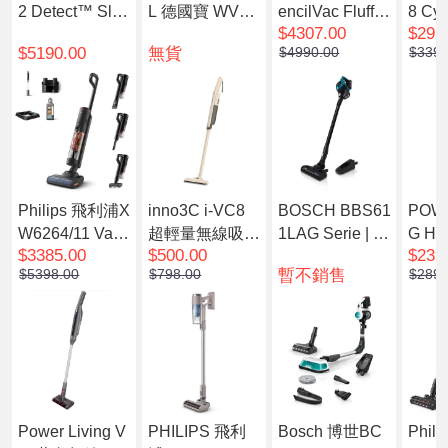
2 Detect™ Slim
L 德國寶 WVC-
encilVac Fluffyc
8 Cy
$4307.00
$292
Fluffy 智能輕量
222DC 無線乾
ones 直桿吸塵
吸塵機
$5190.00
無貨
$4990.00
$3390
無線吸塵機
濕拖地吸塵機
機
A)
Philips 飛利浦X
inno3C i-VC8
BOSCH BBS61
POWE
W6264/11 Vacu
超輕量無線吸塵
1LAG Serie | 6
G H
$3385.00
$500.00
$239
um & Wash 無
機
充電式吸塵機U
無線
暫不銷售
$5398.00
$798.00
$2898
線吸塵洗地機 6
nlimited 藍色
兩用
000系列
Power Living V
PHILIPS 飛利
Bosch 博世BC
Phil