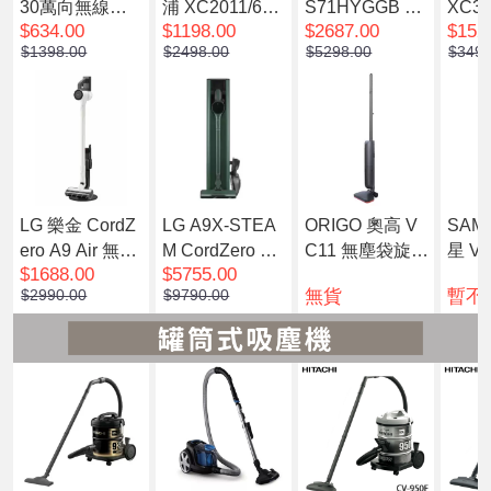
30萬向無線雙
浦 XC2011/61 2
S71HYGGB Un
XC30
$634.00
$1198.00
$2687.00
$152
軸滾刷吸塵機
000系列 輕量強
limited 7 ProHy
0系
$1398.00
$2498.00
$5298.00
$3498
效無線吸塵機
gienic Aqua 二
無線
合一拖地吸塵機
LG 樂金 CordZ
LG A9X-STEA
ORIGO 奧高 V
SAM
ero A9 Air 無線
M CordZero All-
C11 無塵袋旋風
星 VS
$1688.00
$5755.00
吸塵機 A9LSLI
in-One Tower
系統|直立式旋
TB/S
無貨
暫不
$2990.00
$9790.00
M
蒸氣無線吸塵機
風吸塵機
KE Je
蒼林綠
品味
塵機